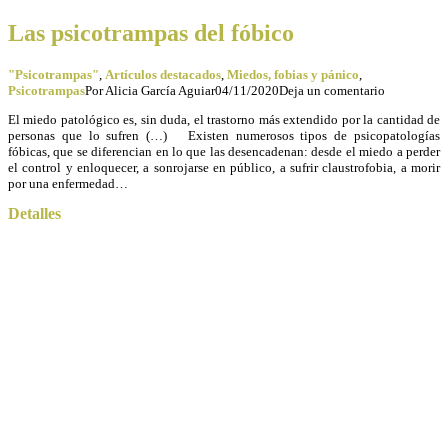
Las psicotrampas del fóbico
"Psicotrampas"
,
Artículos destacados
,
Miedos, fobias y pánico
,
Psicotrampas
Por
Alicia García Aguiar
04/11/2020
Deja un comentario
El miedo patológico es, sin duda, el trastorno más extendido por la cantidad de
personas que lo sufren (…) Existen numerosos tipos de psicopatologías
fóbicas, que se diferencian en lo que las desencadenan: desde el miedo a perder
el control y enloquecer, a sonrojarse en público, a sufrir claustrofobia, a morir
por una enfermedad…
Detalles