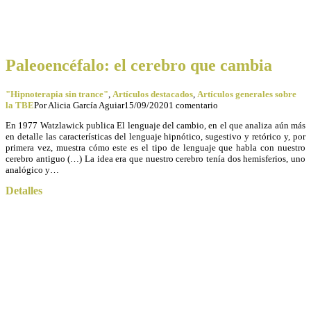
Paleoencéfalo: el cerebro que cambia
"Hipnoterapia sin trance"
,
Artículos destacados
,
Artículos generales sobre
la TBE
Por
Alicia García Aguiar
15/09/2020
1 comentario
En 1977 Watzlawick publica El lenguaje del cambio, en el que analiza aún más
en detalle las características del lenguaje hipnótico, sugestivo y retórico y, por
primera vez, muestra cómo este es el tipo de lenguaje que habla con nuestro
cerebro antiguo (…) La idea era que nuestro cerebro tenía dos hemisferios, uno
analógico y…
Detalles