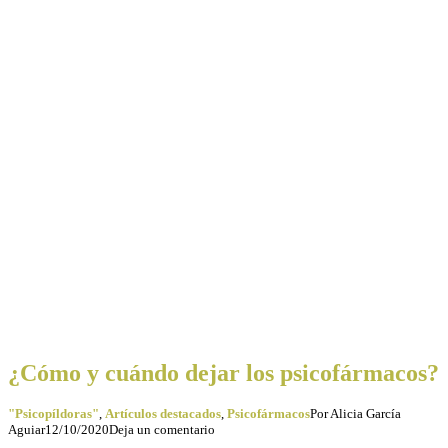
¿Cómo y cuándo dejar los psicofármacos?
"Psicopíldoras"
,
Artículos destacados
,
Psicofármacos
Por
Alicia García
Aguiar
12/10/2020
Deja un comentario