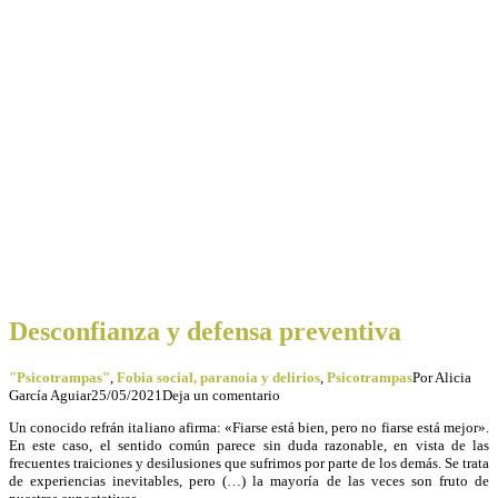
Desconfianza y defensa preventiva
"Psicotrampas"
,
Fobia social, paranoia y delirios
,
Psicotrampas
Por
Alicia
García Aguiar
25/05/2021
Deja un comentario
Un conocido refrán italiano afirma: «Fiarse está bien, pero no fiarse está mejor».
En este caso, el sentido común parece sin duda razonable, en vista de las
frecuentes traiciones y desilusiones que sufrimos por parte de los demás. Se trata
de experiencias inevitables, pero (…) la mayoría de las veces son fruto de