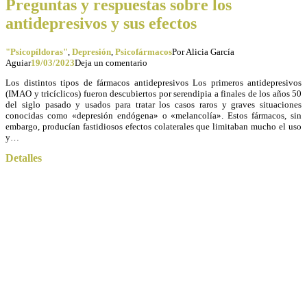
Preguntas y respuestas sobre los
antidepresivos y sus efectos
"Psicopíldoras"
,
Depresión
,
Psicofármacos
Por
Alicia García
Aguiar
19/03/2023
Deja un comentario
Los distintos tipos de fármacos antidepresivos Los primeros antidepresivos
(IMAO y tricíclicos) fueron descubiertos por serendipia a finales de los años 50
del siglo pasado y usados para tratar los casos raros y graves situaciones
conocidas como «depresión endógena» o «melancolía». Estos fármacos, sin
embargo, producían fastidiosos efectos colaterales que limitaban mucho el uso
y…
Detalles