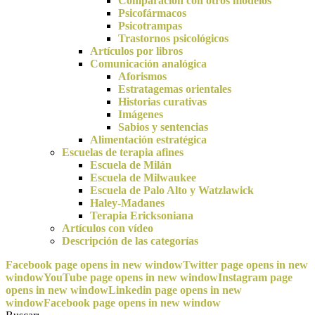
Comparación con otros modelos
Psicofármacos
Psicotrampas
Trastornos psicológicos
Artículos por libros
Comunicación analógica
Aforismos
Estratagemas orientales
Historias curativas
Imágenes
Sabios y sentencias
Alimentación estratégica
Escuelas de terapia afines
Escuela de Milán
Escuela de Milwaukee
Escuela de Palo Alto y Watzlawick
Haley-Madanes
Terapia Ericksoniana
Artículos con vídeo
Descripción de las categorías
Facebook page opens in new window
Twitter page opens in new
window
YouTube page opens in new window
Instagram page
opens in new window
Linkedin page opens in new
window
Facebook page opens in new window