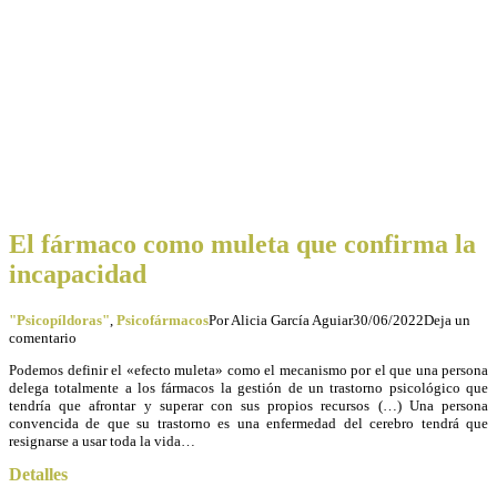
El fármaco como muleta que confirma la
incapacidad
"Psicopíldoras"
,
Psicofármacos
Por
Alicia García Aguiar
30/06/2022
Deja un
comentario
Podemos definir el «efecto muleta» como el mecanismo por el que una persona
delega totalmente a los fármacos la gestión de un trastorno psicológico que
tendría que afrontar y superar con sus propios recursos (…) Una persona
convencida de que su trastorno es una enfermedad del cerebro tendrá que
resignarse a usar toda la vida…
Detalles