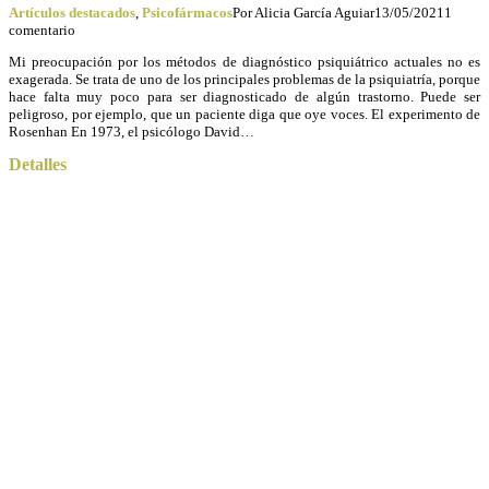
Artículos destacados
,
Psicofármacos
Por
Alicia García Aguiar
13/05/2021
1
comentario
Mi preocupación por los métodos de diagnóstico psiquiátrico actuales no es
exagerada. Se trata de uno de los principales problemas de la psiquiatría, porque
hace falta muy poco para ser diagnosticado de algún trastorno. Puede ser
peligroso, por ejemplo, que un paciente diga que oye voces. El experimento de
Rosenhan En 1973, el psicólogo David…
Detalles