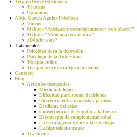
Terapia breve estratégica
Técnicas
Opiniones
Alicia García Aguiar Psicóloga
Vídeos
Mi libro “Adelgazar estratégicamente: ¡con placer!”
Mi libro “Mitología terapéutica”
¿Dónde estoy?
Tratamientos
Psicólogo para la depresión
Psicólogo de la Autoestima
Terapia online
Terapia breve estrategica ansiedad
Contacto
Blog
Artículos destacados
Miedo patológico
Dificultad para tomar decisiones
Diferencia entre neurosis y psicosis
El dilema del erizo
Consecuencias de vomitar a la fuerza
El concepto de complementariedad
La estratagema frente a la estrategia
La hipnosis sin trance
Trastornos