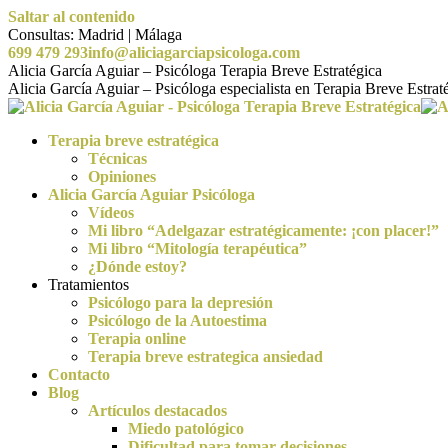
Saltar al contenido
Consultas: Madrid | Málaga
699 479 293
info@aliciagarciapsicologa.com
Alicia García Aguiar – Psicóloga Terapia Breve Estratégica
Alicia García Aguiar – Psicóloga especialista en Terapia Breve Estra
Terapia breve estratégica
Técnicas
Opiniones
Alicia García Aguiar Psicóloga
Vídeos
Mi libro “Adelgazar estratégicamente: ¡con placer!”
Mi libro “Mitología terapéutica”
¿Dónde estoy?
Tratamientos
Psicólogo para la depresión
Psicólogo de la Autoestima
Terapia online
Terapia breve estrategica ansiedad
Contacto
Blog
Artículos destacados
Miedo patológico
Dificultad para tomar decisiones