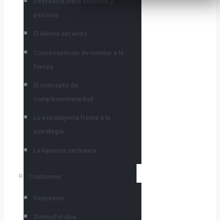
Diferencia entre neurosis y
psicosis
El dilema del erizo
Consecuencias de vomitar a la
fuerza
El concepto de
complementariedad
La estratagema frente a la
estrategia
La hipnosis sin trance
Trastornos
Depresión
Dismorfofobia