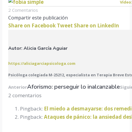
Vídeo:
2 Comentarios
Compartir este publicación
Share
Share
Shar
Share on Facebook
Tweet
Share on LinkedIn
on
on
on
Facebook
Twitter
Link
Autor:
Alicia García Aguiar
https://aliciagarciapsicologa.com
Psicóloga colegiada M-25212, especialista en Terapia Breve Est
Navegación
Publicación
Aforismo: perseguir lo inalcanzable
Anterior
Sigui
anterior:
2 comentarios
entre
Pingback:
El miedo a desmayarse: dos remedi
publicaciones
Pingback:
Ataques de pánico: la ansiedad des