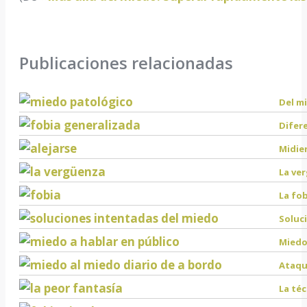
Publicaciones relacionadas
Del m
Difer
Midien
La ve
La fob
Soluc
Miedo
Ataqu
La téc