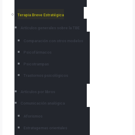
Terapia Breve Estratégica
Artículos generales sobre la TBE
Comparación con otros modelos
Psicofármacos
Psicotrampas
Trastornos psicológicos
Artículos por libros
Comunicación analógica
Aforismos
Estratagemas orientales