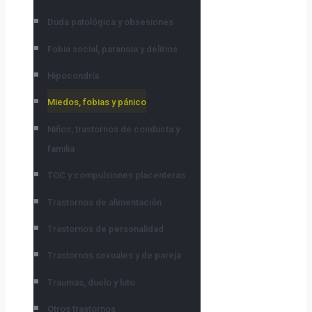
Duda patológica y obsesiones
Fobia social, paranoia y delirios
Hipocondría
Miedos, fobias y pánico
Niños, trastornos de conducta y
familia
TOC y compulsiones placenteras
Trastornos de alimentación
Trastornos de personalidad
Trastornos sexuales y de pareja
Traumas, duelo y luto
Otros trastornos