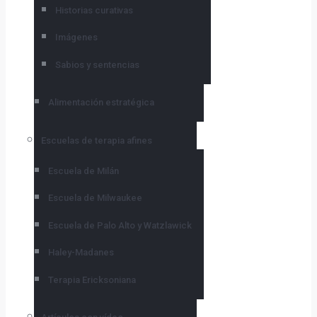
Historias curativas
Imágenes
Sabios y sentencias
Alimentación estratégica
Escuelas de terapia afines
Escuela de Milán
Escuela de Milwaukee
Escuela de Palo Alto y Watzlawick
Haley-Madanes
Terapia Ericksoniana