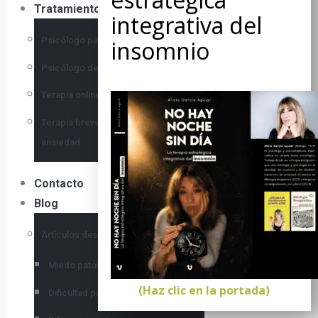
Tratamientos
Psicólogo para la depresión
Psicólogo de la Autoestima
Terapia online
Terapia breve estrategica
ansiedad
Contacto
Blog
Artículos destacados
Miedo patológico
(Haz clic en la portada)
Dificultad para tomar decisiones