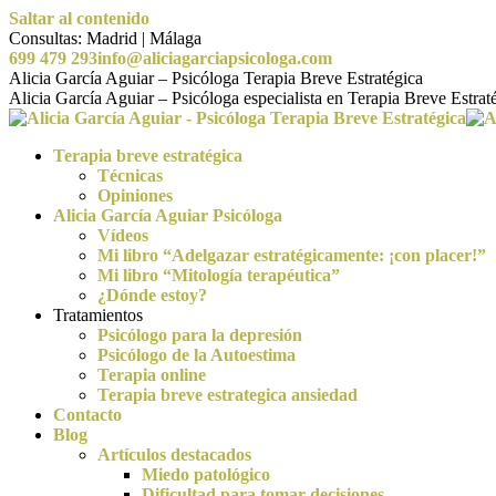
Saltar al contenido
Consultas: Madrid | Málaga
699 479 293
info@aliciagarciapsicologa.com
Alicia García Aguiar – Psicóloga Terapia Breve Estratégica
Alicia García Aguiar – Psicóloga especialista en Terapia Breve Estra
Terapia breve estratégica
Técnicas
Opiniones
Alicia García Aguiar Psicóloga
Vídeos
Mi libro “Adelgazar estratégicamente: ¡con placer!”
Mi libro “Mitología terapéutica”
¿Dónde estoy?
Tratamientos
Psicólogo para la depresión
Psicólogo de la Autoestima
Terapia online
Terapia breve estrategica ansiedad
Contacto
Blog
Artículos destacados
Miedo patológico
Dificultad para tomar decisiones