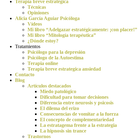
Terapia breve estratégica
Técnicas
Opiniones
Alicia García Aguiar Psicóloga
Vídeos
Mi libro “Adelgazar estratégicamente: ¡con placer!”
Mi libro “Mitología terapéutica”
¿Dónde estoy?
Tratamientos
Psicólogo para la depresión
Psicólogo de la Autoestima
Terapia online
Terapia breve estrategica ansiedad
Contacto
Blog
Artículos destacados
Miedo patológico
Dificultad para tomar decisiones
Diferencia entre neurosis y psicosis
El dilema del erizo
Consecuencias de vomitar a la fuerza
El concepto de complementariedad
La estratagema frente a la estrategia
La hipnosis sin trance
Trastornos