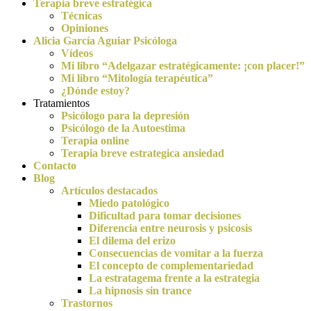
Terapia breve estratégica
Técnicas
Opiniones
Alicia García Aguiar Psicóloga
Vídeos
Mi libro “Adelgazar estratégicamente: ¡con placer!”
Mi libro “Mitología terapéutica”
¿Dónde estoy?
Tratamientos
Psicólogo para la depresión
Psicólogo de la Autoestima
Terapia online
Terapia breve estrategica ansiedad
Contacto
Blog
Artículos destacados
Miedo patológico
Dificultad para tomar decisiones
Diferencia entre neurosis y psicosis
El dilema del erizo
Consecuencias de vomitar a la fuerza
El concepto de complementariedad
La estratagema frente a la estrategia
La hipnosis sin trance
Trastornos