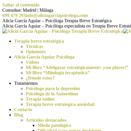
Saltar al contenido
Consultas: Madrid | Málaga
699 479 293
info@aliciagarciapsicologa.com
Alicia García Aguiar – Psicóloga Terapia Breve Estratégica
Alicia García Aguiar – Psicóloga especialista en Terapia Breve Estra
Terapia breve estratégica
Técnicas
Opiniones
Alicia García Aguiar Psicóloga
Vídeos
Mi libro “Adelgazar estratégicamente: ¡con placer!”
Mi libro “Mitología terapéutica”
¿Dónde estoy?
Tratamientos
Psicólogo para la depresión
Psicólogo de la Autoestima
Terapia online
Terapia breve estrategica ansiedad
Contacto
Blog
Artículos destacados
Miedo patológico
Dificultad para tomar decisiones