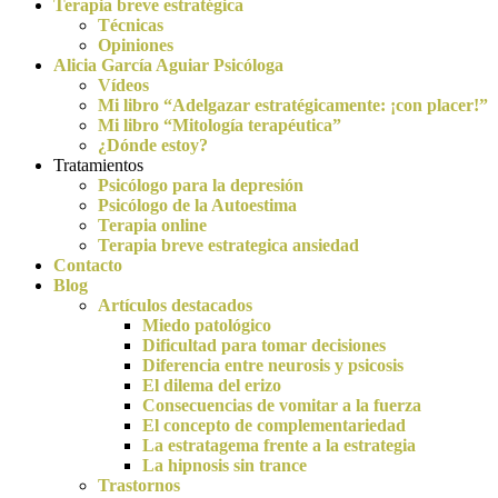
Terapia breve estratégica
Técnicas
Opiniones
Alicia García Aguiar Psicóloga
Vídeos
Mi libro “Adelgazar estratégicamente: ¡con placer!”
Mi libro “Mitología terapéutica”
¿Dónde estoy?
Tratamientos
Psicólogo para la depresión
Psicólogo de la Autoestima
Terapia online
Terapia breve estrategica ansiedad
Contacto
Blog
Artículos destacados
Miedo patológico
Dificultad para tomar decisiones
Diferencia entre neurosis y psicosis
El dilema del erizo
Consecuencias de vomitar a la fuerza
El concepto de complementariedad
La estratagema frente a la estrategia
La hipnosis sin trance
Trastornos