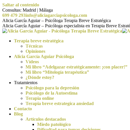
Saltar al contenido
Consultas: Madrid | Málaga
699 479 293
info@aliciagarciapsicologa.com
Alicia García Aguiar – Psicóloga Terapia Breve Estratégica
Alicia García Aguiar – Psicóloga especialista en Terapia Breve Estra
Terapia breve estratégica
Técnicas
Opiniones
Alicia García Aguiar Psicóloga
Vídeos
Mi libro “Adelgazar estratégicamente: ¡con placer!”
Mi libro “Mitología terapéutica”
¿Dónde estoy?
Tratamientos
Psicólogo para la depresión
Psicólogo de la Autoestima
Terapia online
Terapia breve estrategica ansiedad
Contacto
Blog
Artículos destacados
Miedo patológico
Dificultad para tomar decisiones